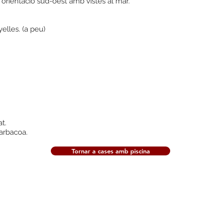
 orientació sud-oest amb vistes al mar.
elles. (a peu)
t.
barbacoa.
Tornar a cases amb piscina
+34 607951198 |
info@calacanyelles.com