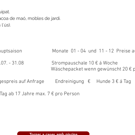
ipat.
bacoa de maó, mobles de jardí.
l`ús).
aison Monate 01 - 04 und 11 - 12 Preise auf
 31.08 Strompauschale 10 € á Woche
epacket wenn gewünscht 20 € pro 
preis auf Anfrage Endreinigung € Hunde 3 € á Tag
ag ab 17 Jahre max. 7 € pro Person
Tornar a cases amb piscina