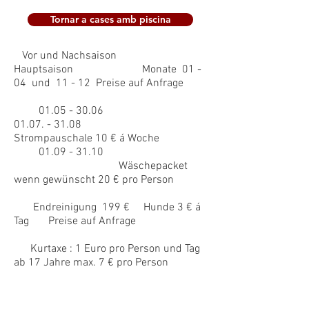
Tornar a cases amb piscina
Vor und Nachsaison
Hauptsaison Monate 01 -
04 und 11 - 12 Preise auf Anfrage
01.05 - 30.06
01.07. - 31.08
Strompauschale 10 € á Woche
01.09 - 31.10
Wäschepacket
wenn gewünscht 20 € pro Person
Endreinigung 199 € Hunde 3 € á
Tag Preise auf Anfrage
Kurtaxe : 1 Euro pro Person und Tag
ab 17 Jahre max. 7 € pro Person
Ubicació:
Urbanització Roca Grossa,
orientació sud-oest amb vistes al mar.