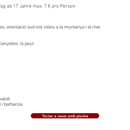
ag ab 17 Jahre max. 7 € pro Person
s, orientació sud-est vistes a la muntanya i al mar.
Canyelles. (a peu)
ipat.
 i barbacoa.
Tornar a cases amb piscina