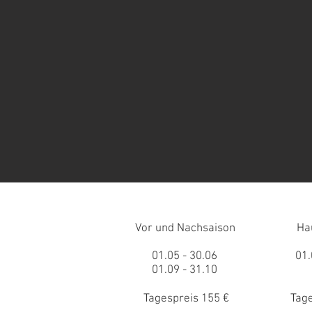
Vor und Nachsaison Haupts
01.05 - 30.06 01.07. -
01.09 - 31.10 Wäsch
Tagespreis 155 € Tagespre