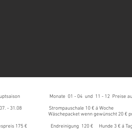
aison Monate 01 - 04 und 11 - 12 Preise auf
 31.08 Strompauschale 10 € á Woche
epacket wenn gewünscht 20 € pro 
is 175 € Endreinigung 120 € Hunde 3 € á Ta