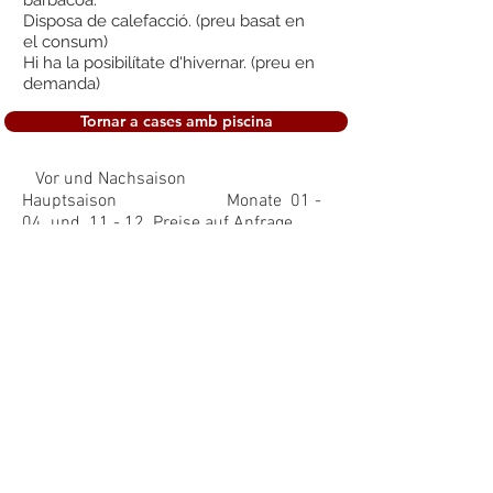
barbacoa.
Disposa de calefacció. (preu basat en
el consum)
Hi ha la posibilítate d'hivernar. (preu en
demanda)
Tornar a cases amb piscina
Vor und Nachsaison
Hauptsaison Monate 01 -
04 und 11 - 12 Preise auf Anfrage
01.05 - 30.06
01.07. - 31.08
Strom nach
Verbrauch 20 ct. á KW
01.09 - 31.10
Wäschepacket
wenn gewünscht 20 € pro Person
Preise auf Anfrage
Endreinigung 115
€